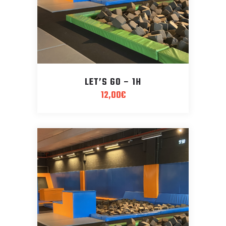
LET’S GO – 1H
12,00
€