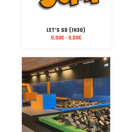
LET’S GO (1H30)
0,00
€
-
0,00
€