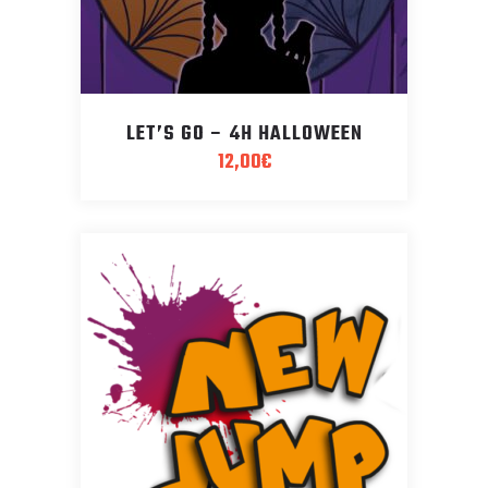
LET’S GO – 4H HALLOWEEN
12,00
€