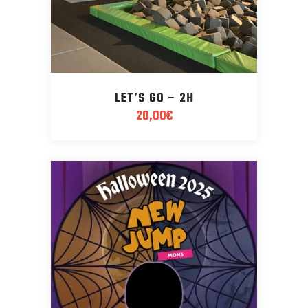
LET’S GO – 2H
20,00
€