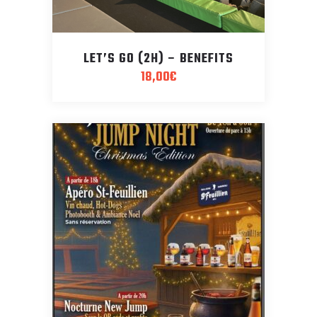
LET’S GO (2H) – BENEFITS
18,00
€