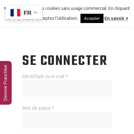
Notre site utilise des cookies sans usage commercial. En cliquant
FR
sur OK, vous en acceptez l’utilisation.
En savoir +
Accepter
SE CONNECTER
Devenir Franchisé
Obligatoire
Identifiant ou e-mail
*
Obligatoire
Mot de passe
*