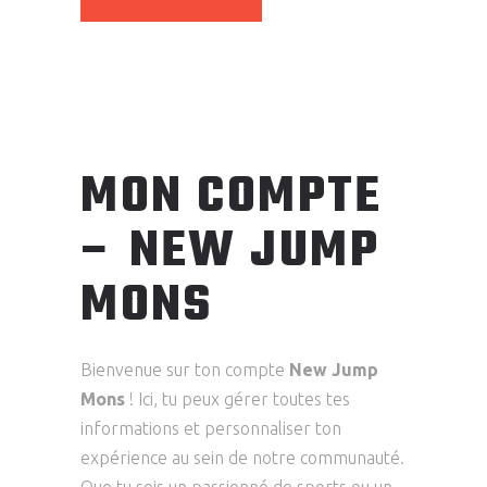
MON COMPTE
– NEW JUMP
MONS
Bienvenue sur ton compte
New Jump
Mons
! Ici, tu peux gérer toutes tes
informations et personnaliser ton
expérience au sein de notre communauté.