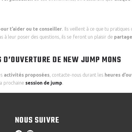
our t’aider ou te conseiller
. Ils veillent à ce que tu pratiqu
as à leur poser des questions, ils se feront un plaisir de
partage
S D’OUVERTURE DE NEW JUMP MONS
es
activités proposées
, contacte-nous durant les
heures d’o
 ta prochaine
session de jump
.
NOUS SUIVRE