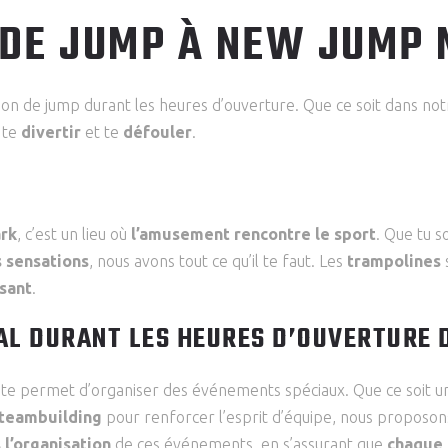
 DE JUMP À NEW JUMP
ion de jump durant les heures d’ouverture. Que ce soit dans no
 te
divertir
et te
défouler
.
rk
, c’est un lieu où
l’amusement rencontre le sport
. Que tu s
s sensations
, nous avons tout ce qu’il te faut. Les
trampolines
ssant
.
AL DURANT LES HEURES D’OUVERTURE
te permet d’organiser des événements spéciaux. Que ce soit 
teambuilding
pour renforcer l’esprit d’équipe, nous proposo
l’organisation
de ces événements, en s’assurant que
chaque 