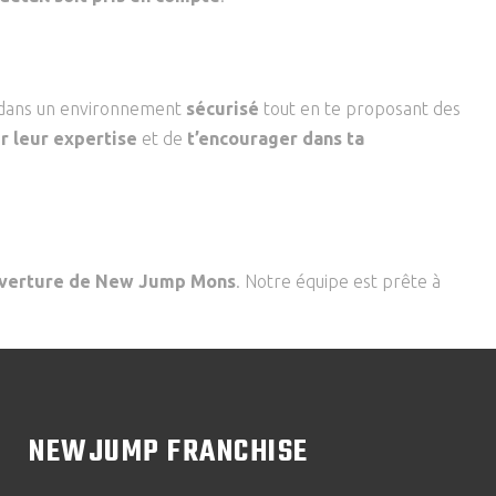
es dans un environnement
sécurisé
tout en te proposant des
r leur expertise
et de
t’encourager dans ta
uverture de New Jump Mons
. Notre équipe est prête à
NEWJUMP FRANCHISE