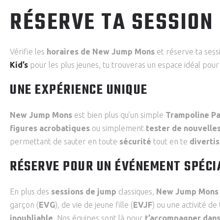
RÉSERVE TA SESSION
Vérifie les
horaires de New Jump Mons
et réserve ta sess
Kid’s
pour les plus jeunes, tu trouveras un espace idéal pour
UNE EXPÉRIENCE UNIQUE
New Jump Mons
est bien plus qu’un simple
Trampoline Pa
figures acrobatiques
ou simplement
tester de nouvelle
permettant de sauter en toute
sécurité
tout en te
diverti
RÉSERVE POUR UN ÉVÉNEMENT SPÉCI
En plus des
sessions de jump
classiques,
New Jump Mons
garçon (
EVG
), de vie de jeune fille (
EVJF
) ou une activité de
inoubliable
. Nos équipes sont là pour
t’accompagner dans 