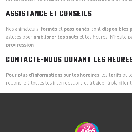
ASSISTANCE ET CONSEILS
Nos animateurs,
formés
et
passionnés
, sont
disponibles p
astuces pour
améliorer tes sauts
et tes figures. N’hésite p
progression
.
CONTACTE-NOUS DURANT LES HEURE
Pour plus d’informations sur les horaires
, les
tarifs
ou l
répondre à toutes tes interrogations et à t’aider à planifier