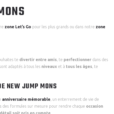
 MONS
tre
zone Let’s Go
pour les plus grands ou dans notre
zone
ouhaites te
divertir entre amis
, te
perfectionner
dans des
sont adaptés à tous les
niveaux
et à
tous les âges
, te
 DE NEW JUMP MONS
un
anniversaire mémorable
, un enterrement de vie de
ns des formules sur mesure pour rendre chaque
occasion
détail soit pris en compte
.