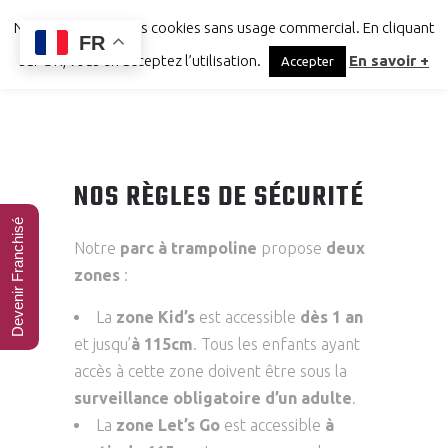
Notre site utilise des cookies sans usage commercial. En cliquant
FR
sur OK, vous en acceptez l’utilisation.
En savoir +
Accepter
NOS RÈGLES DE SÉCURITÉ
Devenir Franchisé
Notre
parc à trampoline
propose
deux
zones
:
La
zone Kid’s
est accessible
dès 1 an
et jusqu’
à 115cm
. Tous les enfants ayant
accès à cette zone doivent être sous la
surveillance obligatoire d’un adulte
.
La
zone Let’s Go
est accessible
à